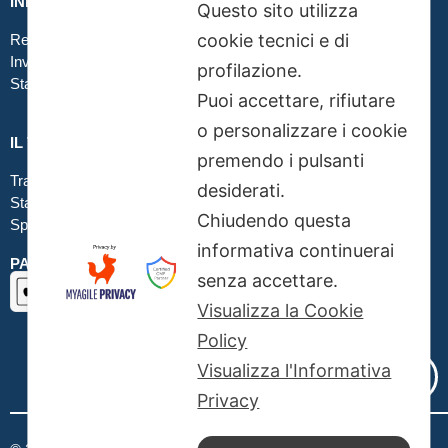
INFO GRAFICA
Questo sito utilizza
cookie tecnici e di
Realizzare file corretti
Inviare file grafici
profilazione.
Stampa in tessuto
Puoi accettare, rifiutare
o personalizzare i cookie
IL TUO ORDINE
premendo i pulsanti
Traccia la tua spedizione
desiderati.
Stato del tuo ordine
Chiudendo questa
Spedizioni
informativa continuerai
PAGAMENTI SICURI SSL
senza accettare.
Visualizza la Cookie
Policy
Visualizza l'Informativa
Privacy