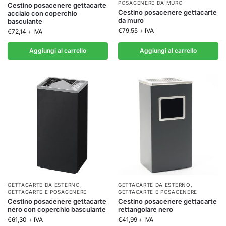
POSACENERE DA MURO
Cestino posacenere gettacarte
Cestino posacenere gettacarte
acciaio con coperchio
da muro
basculante
€
79,55
+ IVA
€
72,14
+ IVA
Aggiungi al carrello
Aggiungi al carrello
GETTACARTE DA ESTERNO
,
GETTACARTE DA ESTERNO
,
GETTACARTE E POSACENERE
GETTACARTE E POSACENERE
Cestino posacenere gettacarte
Cestino posacenere gettacarte
nero con coperchio basculante
rettangolare nero
€
61,30
+ IVA
€
41,99
+ IVA