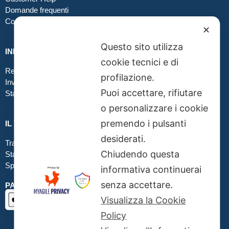
Domande frequenti
Contatti
✕
Questo sito utilizza
INFO GRAFICA
cookie tecnici e di
Realizzare file corretti
profilazione.
Inviare file grafici
Puoi accettare, rifiutare
Stampa in tessuto
o personalizzare i cookie
premendo i pulsanti
IL TUO ORDINE
desiderati.
Traccia la tua spedizione
Chiudendo questa
Stato del tuo ordine
Spedizioni
informativa continuerai
senza accettare.
PAGAMENTI SICURI SSL
Visualizza la Cookie
Policy