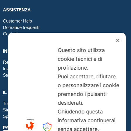
ASSISTENZA
Customer Help
Domande frequenti
Contatti
✕
Questo sito utilizza
INFO GRAFICA
cookie tecnici e di
Realizzare file corretti
profilazione.
Inviare file grafici
Stampa in tessuto
Puoi accettare, rifiutare
o personalizzare i cookie
IL TUO ORDINE
premendo i pulsanti
desiderati.
Traccia la tua spedizione
Stato del tuo ordine
Chiudendo questa
Spedizioni
informativa continuerai
PAGAMENTI SICURI SSL
senza accettare.