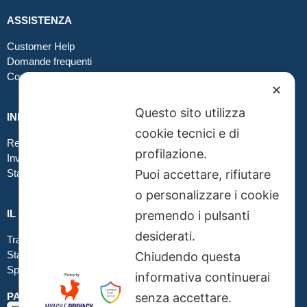
ASSISTENZA
Customer Help
Domande frequenti
Contatti
✕
Questo sito utilizza
INFO GRAFICA
cookie tecnici e di
Realizzare file corretti
profilazione.
Inviare file grafici
Puoi accettare, rifiutare
Stampa in tessuto
o personalizzare i cookie
IL TUO ORDINE
premendo i pulsanti
desiderati.
Traccia la tua spedizione
Stato del tuo ordine
Chiudendo questa
Spedizioni
informativa continuerai
senza accettare.
PAGAMENTI SICURI SSL