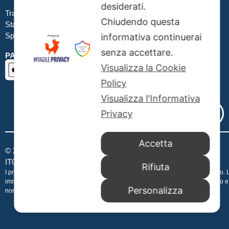
desiderati.
Traccia la tua spedizione
Chiudendo questa
Stato del tuo ordine
Spedizioni
informativa continuerai
senza accettare.
PAGAMENTI SICURI SSL
Visualizza la Cookie
Policy
Visualizza l'Informativa
Privacy
Accetta
© 2026 Publibeta srl – All rights reserved – P.IVA e CF
IT08003541003 – Rea Roma CCIAA 1067520 –
Publibeta.it
Rifiuta
I prezzi sono sempre aggiornati in tempo reale e possono variare senza avviso. 
immagini contenute sul sito Publibeta.it hanno uno scopo puramente indicativo e
Personalizza
non costituiscono elemento contrattuale.