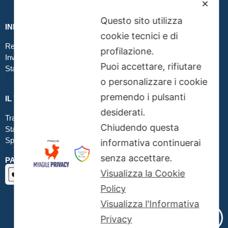
✕
Questo sito utilizza
INFO GRAFICA
cookie tecnici e di
Realizzare file corretti
profilazione.
Inviare file grafici
Puoi accettare, rifiutare
Stampa in tessuto
o personalizzare i cookie
premendo i pulsanti
IL TUO ORDINE
desiderati.
Traccia la tua spedizione
Chiudendo questa
Stato del tuo ordine
Spedizioni
informativa continuerai
senza accettare.
PAGAMENTI SICURI SSL
Visualizza la Cookie
Policy
Visualizza l'Informativa
Privacy