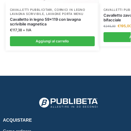
CAVALLETTI PUBBLICITARI
,
CORNICI IN LEGNO
CAVALLETTI PUB
LAVAGNA SCRIVIBILE
,
LAVAGNE PORTA MENU
Cavalletto zav
Cavalletto in legno 59×119 con lavagna
bifacciale
scrivibile magnetica
€
195,0
€
245,00
€
117,38
+ IVA
A
Aggiungi al carrello
ACQUISTARE