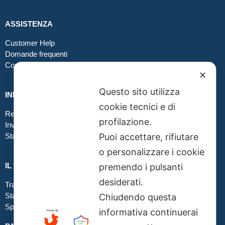
ASSISTENZA
Customer Help
Domande frequenti
Contatti
✕
Questo sito utilizza
INFO GRAFICA
cookie tecnici e di
Realizzare file corretti
profilazione.
Inviare file grafici
Puoi accettare, rifiutare
Stampa in tessuto
o personalizzare i cookie
IL TUO ORDINE
premendo i pulsanti
desiderati.
Traccia la tua spedizione
Stato del tuo ordine
Chiudendo questa
Spedizioni
informativa continuerai