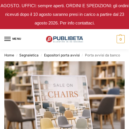
AGOSTO. UFFICI: sempre aperti. ORDINI E SPEDIZIONI: gli ordini
ricevuti dopo il 10 agosto saranno presi in carico a partire dal 23
agosto 2026. Per info contattaci.
MENU
0
Home
Segnaletica
Espositori porta avvisi
Porta avvisi da banco
/
/
/