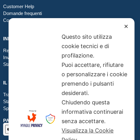
Customer Help
Domande frequenti
Contatti
✕
Questo sito utilizza
INFO GRAFICA
cookie tecnici e di
Realizzare file corretti
profilazione.
Inviare file grafici
Stampa in tessuto
Puoi accettare, rifiutare
o personalizzare i cookie
IL TUO ORDINE
premendo i pulsanti
desiderati.
Traccia la tua spedizione
Stato del tuo ordine
Chiudendo questa
Spedizioni
informativa continuerai
PAGAMENTI SICURI SSL
senza accettare.
Visualizza la Cookie
Policy