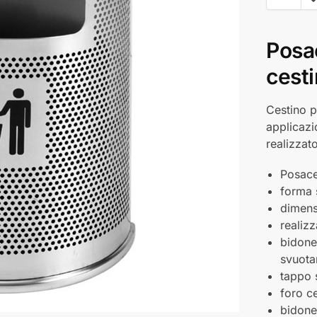
Posa
cesti
Cestino p
applicazi
realizzat
Posace
forma 
dimens
realizz
bidone
svuot
tappo 
foro ce
bidone