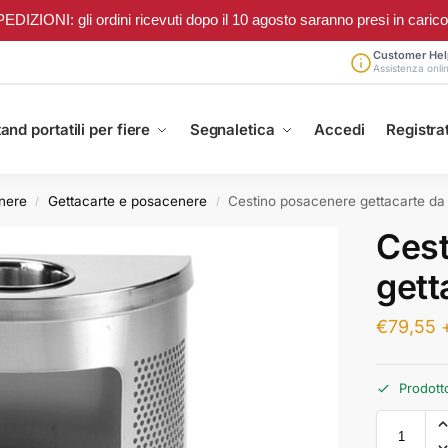
ONI: gli ordini ricevuti dopo il 10 agosto saranno presi in carico a 
Customer Hel
Assistenza onli
and portatili per fiere
Segnaletica
Accedi
Registrat
enere
Gettacarte e posacenere
Cestino posacenere gettacarte d
/
/
Cest
gett
€
79,55
Prodott