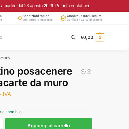
partire dal 23 agosto 2026. Per info contattaci.
p
Spedizioni rapide
Checkout 100% sicuro
ne
con corriere espresso
Bonifico / Carte di credito
Cerca
i
€
0,00
0
a muro
ino posacenere
acarte da muro
+ IVA
o disponibile
Aggiungi al carrello