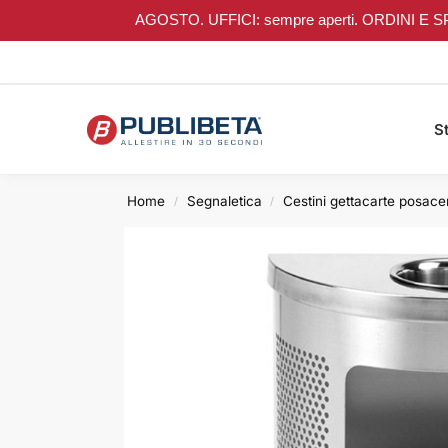
AGOSTO. UFFICI: sempre aperti. ORDINI E SPEDIZI
Search
St
Home
Segnaletica
Cestini gettacarte posac
/
/