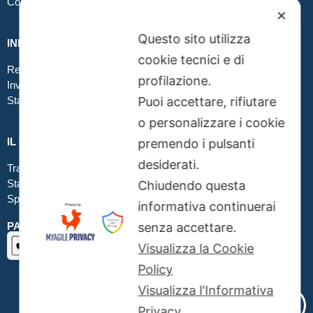
Contatti
✕
Questo sito utilizza
INFO GRAFICA
cookie tecnici e di
Realizzare file corretti
profilazione.
Inviare file grafici
Stampa in tessuto
Puoi accettare, rifiutare
o personalizzare i cookie
IL TUO ORDINE
premendo i pulsanti
desiderati.
Traccia la tua spedizione
Stato del tuo ordine
Chiudendo questa
Spedizioni
informativa continuerai
PAGAMENTI SICURI SSL
senza accettare.
Visualizza la Cookie
Policy
Visualizza l'Informativa
Privacy