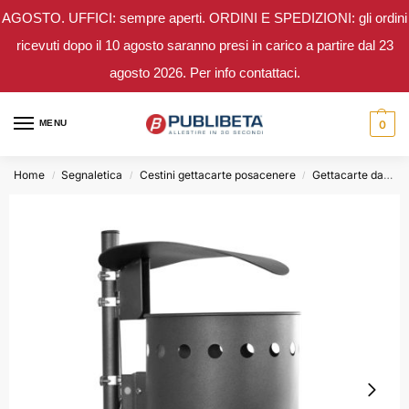
AGOSTO. UFFICI: sempre aperti. ORDINI E SPEDIZIONI: gli ordini
ricevuti dopo il 10 agosto saranno presi in carico a partire dal 23
agosto 2026. Per info contattaci.
MENU
0
Home
Segnaletica
Cestini gettacarte posacenere
Gettacarte da esterno
/
/
/