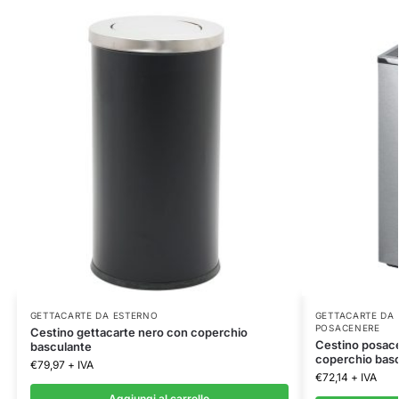
GETTACARTE DA ESTERNO
GETTACARTE DA
POSACENERE
Cestino gettacarte nero con coperchio
Cestino posace
basculante
coperchio bas
€
79,97
+ IVA
€
72,14
+ IVA
Aggiungi al carrello