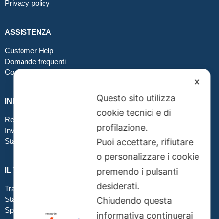
Privacy policy
ASSISTENZA
Customer Help
Domande frequenti
Contatti
✕
Questo sito utilizza
INFO GRAFICA
cookie tecnici e di
Realizzare file corretti
profilazione.
Inviare file grafici
Stampa in tessuto
Puoi accettare, rifiutare
o personalizzare i cookie
IL TUO ORDINE
premendo i pulsanti
desiderati.
Traccia la tua spedizione
Stato del tuo ordine
Chiudendo questa
Spedizioni
informativa continuerai