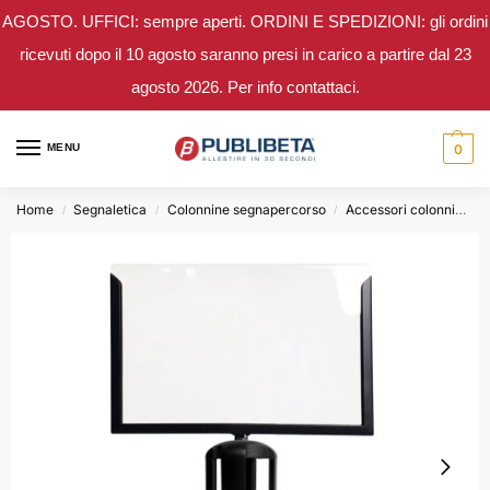
AGOSTO. UFFICI: sempre aperti. ORDINI E SPEDIZIONI: gli ordini
ricevuti dopo il 10 agosto saranno presi in carico a partire dal 23
agosto 2026. Per info contattaci.
MENU
0
Home
Segnaletica
Colonnine segnapercorso
Accessori colonnine
/
/
/