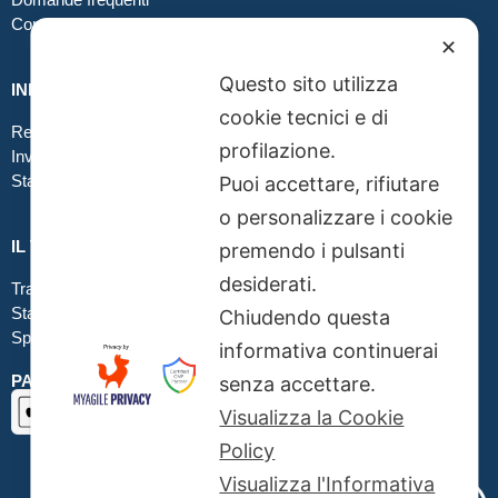
Contatti
✕
Questo sito utilizza
INFO GRAFICA
cookie tecnici e di
Realizzare file corretti
profilazione.
Inviare file grafici
Stampa in tessuto
Puoi accettare, rifiutare
o personalizzare i cookie
IL TUO ORDINE
premendo i pulsanti
desiderati.
Traccia la tua spedizione
Stato del tuo ordine
Chiudendo questa
Spedizioni
informativa continuerai
PAGAMENTI SICURI SSL
senza accettare.
Visualizza la Cookie
Policy
Visualizza l'Informativa