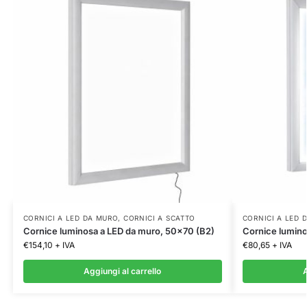
CORNICI A LED DA MURO
,
CORNICI A SCATTO
CORNICI A LED 
Cornice luminosa a LED da muro, 50×70 (B2)
Cornice lumino
€
154,10
+ IVA
€
80,65
+ IVA
Aggiungi al carrello
A