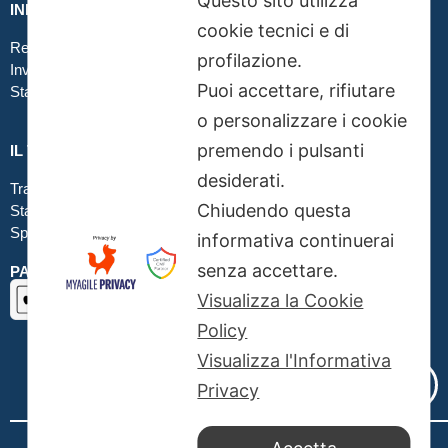
Questo sito utilizza
INFO GRAFICA
cookie tecnici e di
Realizzare file corretti
profilazione.
Inviare file grafici
Puoi accettare, rifiutare
Stampa in tessuto
o personalizzare i cookie
premendo i pulsanti
IL TUO ORDINE
desiderati.
Traccia la tua spedizione
Chiudendo questa
Stato del tuo ordine
Spedizioni
informativa continuerai
senza accettare.
PAGAMENTI SICURI SSL
Visualizza la Cookie
Policy
Visualizza l'Informativa
Privacy