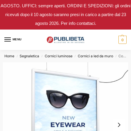
AGOSTO. UFFICI: sempre aperti. ORDINI E SPEDIZIONI: gli ordini
ricevuti dopo il 10 agosto saranno presi in carico a partire dal 23
agosto 2026. Per info contattaci.
MENU
0
Home
Segnaletica
Cornici luminose
Cornici a led da muro
Cornice luminosa a LED sospesa, 100×140 bifacciale
/
/
/
/