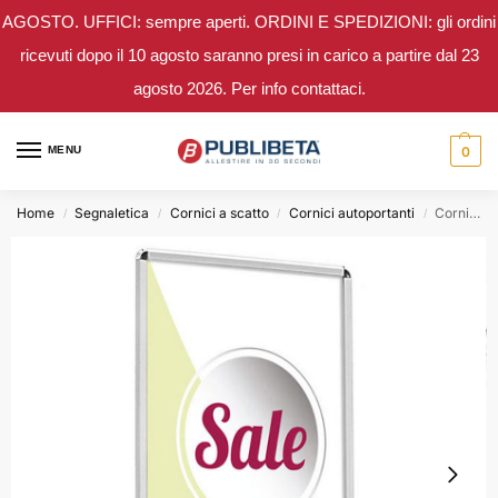
AGOSTO. UFFICI: sempre aperti. ORDINI E SPEDIZIONI: gli ordini
ricevuti dopo il 10 agosto saranno presi in carico a partire dal 23
agosto 2026. Per info contattaci.
MENU
0
Home
Segnaletica
Cornici a scatto
Cornici autoportanti
Cornice a scatto autoportante 100×140 (MONO – BIFACCIALE) palo doppio
/
/
/
/