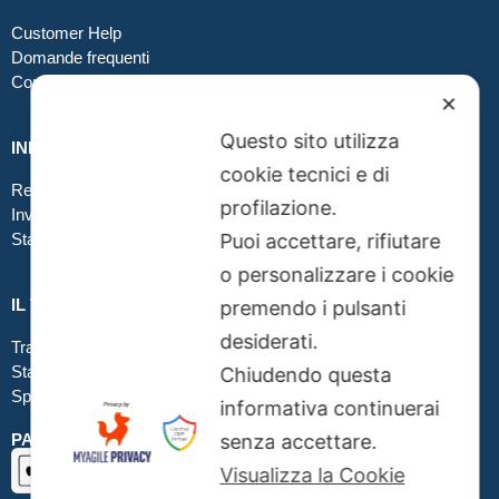
Customer Help
Domande frequenti
Contatti
✕
Questo sito utilizza
INFO GRAFICA
cookie tecnici e di
Realizzare file corretti
profilazione.
Inviare file grafici
Stampa in tessuto
Puoi accettare, rifiutare
o personalizzare i cookie
IL TUO ORDINE
premendo i pulsanti
desiderati.
Traccia la tua spedizione
Stato del tuo ordine
Chiudendo questa
Spedizioni
informativa continuerai
PAGAMENTI SICURI SSL
senza accettare.
Visualizza la Cookie