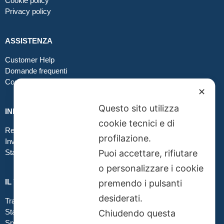
Cookie policy
Privacy policy
ASSISTENZA
Customer Help
Domande frequenti
Contatti
✕
Questo sito utilizza
INFO GRAFICA
cookie tecnici e di
Realizzare file corretti
profilazione.
Inviare file grafici
Puoi accettare, rifiutare
Stampa in tessuto
o personalizzare i cookie
IL TUO ORDINE
premendo i pulsanti
desiderati.
Traccia la tua spedizione
Stato del tuo ordine
Chiudendo questa
Spedizioni