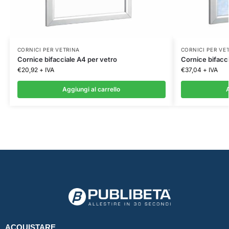
CORNICI PER VETRINA
CORNICI PER VE
Cornice bifacciale A4 per vetro
Cornice bifacc
€
20,92
+ IVA
€
37,04
+ IVA
Aggiungi al carrello
A
ACQUISTARE