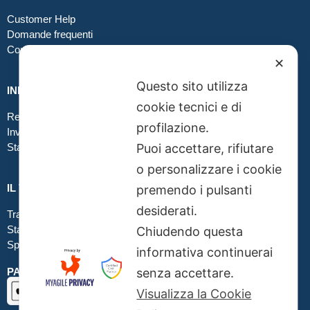
Customer Help
Domande frequenti
Contatti
✕
Questo sito utilizza
INFO GRAFICA
cookie tecnici e di
Realizzare file corretti
profilazione.
Inviare file grafici
Puoi accettare, rifiutare
Stampa in tessuto
o personalizzare i cookie
IL TUO ORDINE
premendo i pulsanti
desiderati.
Traccia la tua spedizione
Stato del tuo ordine
Chiudendo questa
Spedizioni
informativa continuerai
senza accettare.
PAGAMENTI SICURI SSL
Visualizza la Cookie