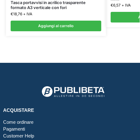
Tasca portavvisi in acrilico trasparente
€
6,57
+ IVA
formato A3 verticale con fori
€
18,76
+ IVA
A
Aggiungi al carrello
ACQUISTARE
Come ordinare
Pagamenti
Customer Help