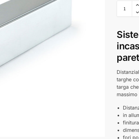
Siste
incas
pare
Distanzia
targhe co
targa che
massimo 
Distan
in allu
finitur
dimens
fori po