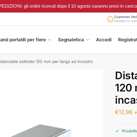
ONI: gli ordini ricevuti dopo il 10 agosto saranno presi in carico a 
Customer Hel
Assistenza onli
and portatili per fiere
Segnaletica
Accedi
Registrat
istanziale satinato 120 mm per targa ad incastro
Dist
120 
inca
€
12,96
+
Prodott