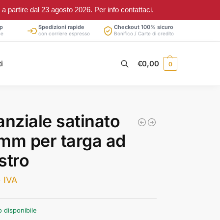
partire dal 23 agosto 2026. Per info contattaci.
p
Spedizioni rapide
Checkout 100% sicuro
ne
con corriere espresso
Bonifico / Carte di credito
Cerca
i
€
0,00
0
anziale satinato
mm per targa ad
stro
 IVA
o disponibile