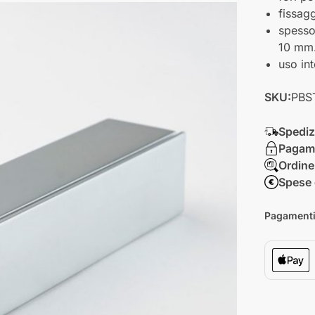
fissag
spesso
10 mm
uso in
SKU:
PBS
Spediz
Pagame
Ordine
Spese 
Pagamenti 