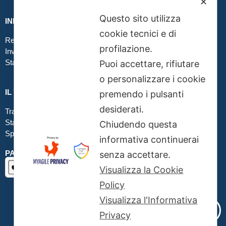
✕
Questo sito utilizza
INFO GRAFICA
cookie tecnici e di
Realizzare file corretti
profilazione.
Inviare file grafici
Stampa in tessuto
Puoi accettare, rifiutare
o personalizzare i cookie
IL TUO ORDINE
premendo i pulsanti
desiderati.
Traccia la tua spedizione
Stato del tuo ordine
Chiudendo questa
Spedizioni
informativa continuerai
PAGAMENTI SICURI SSL
senza accettare.
Visualizza la Cookie
Policy
Visualizza l'Informativa
Privacy