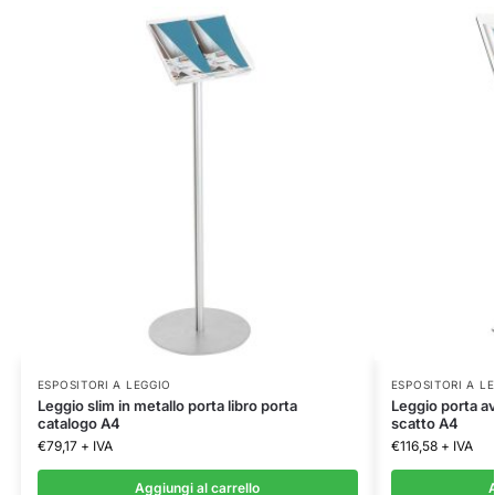
ESPOSITORI A LEGGIO
ESPOSITORI A L
Leggio slim in metallo porta libro porta
Leggio porta av
catalogo A4
scatto A4
€
79,17
+ IVA
€
116,58
+ IVA
Aggiungi al carrello
A