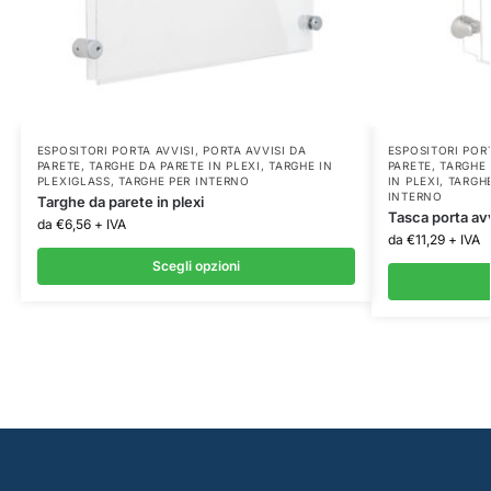
ESPOSITORI PORTA AVVISI
,
PORTA AVVISI DA
ESPOSITORI PORT
PARETE
,
TARGHE DA PARETE IN PLEXI
,
TARGHE IN
PARETE
,
TARGHE
PLEXIGLASS
,
TARGHE PER INTERNO
IN PLEXI
,
TARGHE
INTERNO
Targhe da parete in plexi
Tasca porta avv
da
€
6,56
+ IVA
da
€
11,29
+ IVA
Scegli opzioni