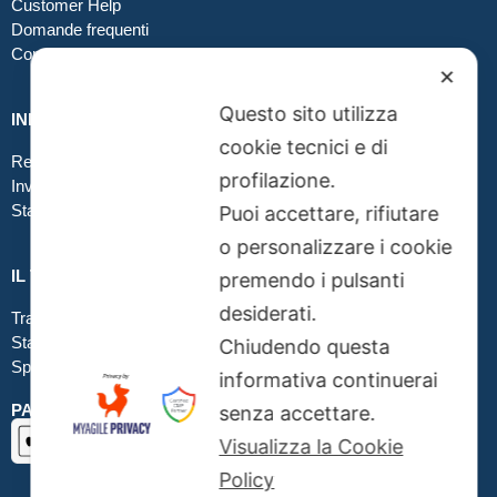
Customer Help
Domande frequenti
Contatti
✕
Questo sito utilizza
INFO GRAFICA
cookie tecnici e di
Realizzare file corretti
profilazione.
Inviare file grafici
Stampa in tessuto
Puoi accettare, rifiutare
o personalizzare i cookie
IL TUO ORDINE
premendo i pulsanti
desiderati.
Traccia la tua spedizione
Stato del tuo ordine
Chiudendo questa
Spedizioni
informativa continuerai
PAGAMENTI SICURI SSL
senza accettare.
Visualizza la Cookie
Policy