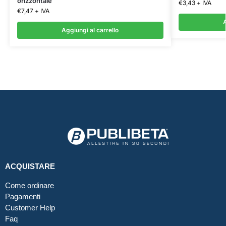
orizzontale
€
3,43
+ IVA
€
7,47
+ IVA
A
Aggiungi al carrello
ACQUISTARE
Come ordinare
Pagamenti
Customer Help
Faq