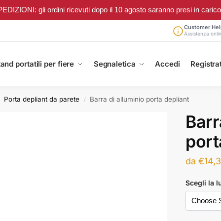
ONI: gli ordini ricevuti dopo il 10 agosto saranno presi in carico a 
Customer Hel
Assistenza onli
and portatili per fiere
Segnaletica
Accedi
Registrat
Porta depliant da parete
Barra di alluminio porta depliant
/
Barr
port
da
€
14,
Scegli la 