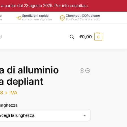
partire dal 23 agosto 2026. Per info contattaci.
p
Spedizioni rapide
Checkout 100% sicuro
ne
con corriere espresso
Bonifico / Carte di credito
Cerca
i
€
0,00
0
a di alluminio
a depliant
38
+ IVA
lunghezza