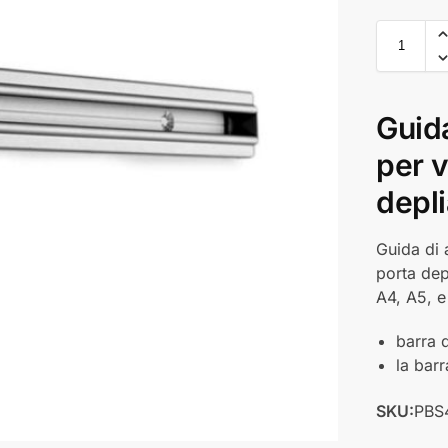
Guida
per 
depli
Guida di 
porta dep
A4, A5, e
barra 
la bar
SKU:
PBS