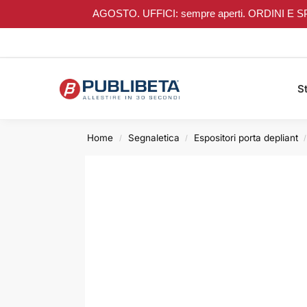
AGOSTO. UFFICI: sempre aperti. ORDINI E SPEDIZI
Search
St
Home
Segnaletica
Espositori porta depliant
/
/
/