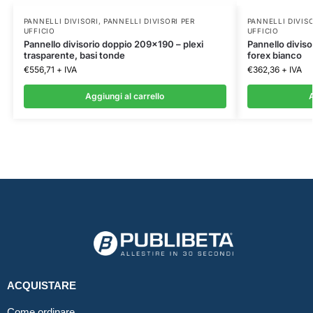
PANNELLI DIVISORI
,
PANNELLI DIVISORI PER
PANNELLI DIVIS
UFFICIO
UFFICIO
Pannello divisorio doppio 209×190 – plexi
Pannello diviso
trasparente, basi tonde
forex bianco
€
556,71
+ IVA
€
362,36
+ IVA
Aggiungi al carrello
A
ACQUISTARE
Come ordinare