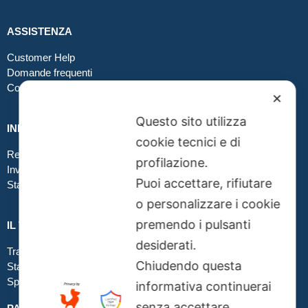
ASSISTENZA
Customer Help
Domande frequenti
Contatti
✕
Questo sito utilizza
INFO GRAFICA
cookie tecnici e di
Realizzare file corretti
profilazione.
Inviare file grafici
Puoi accettare, rifiutare
Stampa in tessuto
o personalizzare i cookie
premendo i pulsanti
IL TUO ORDINE
desiderati.
Traccia la tua spedizione
Chiudendo questa
Stato del tuo ordine
Spedizioni
informativa continuerai
senza accettare.