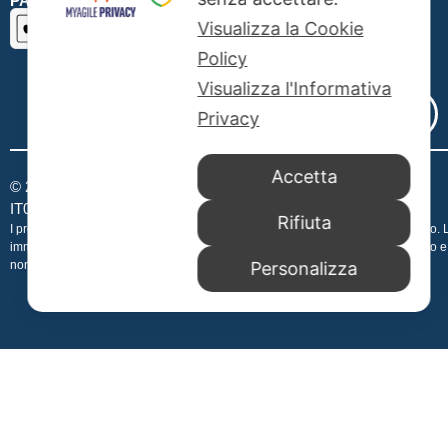
PAGAMENTI SICURI SSL
Visualizza la Cookie
Policy
Visualizza l'Informativa
Privacy
Accetta
© 2026 Publibeta srl – All rights reserved – P.IVA e CF
IT08003541003 – Rea Roma CCIAA 1067520 –
Publibeta.it
Rifiuta
I prezzi sono sempre aggiornati in tempo reale e possono variare senza avviso. 
immagini contenute sul sito Publibeta.it hanno uno scopo puramente indicativo e
non costituiscono elemento contrattuale.
Personalizza