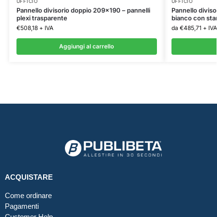
UFFICIO
UFFICIO
Pannello divisorio doppio 209×190 – pannelli
Pannello divis
plexi trasparente
bianco con sta
€
508,18
+ IVA
da
€
485,71
+ IVA
Aggiungi al carrello
ACQUISTARE
Come ordinare
Pagamenti
Customer Help