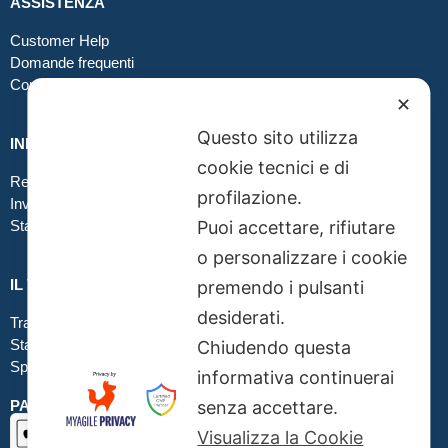
ASSISTENZA
Customer Help
Domande frequenti
Contatti
✕
Questo sito utilizza
INFO GRAFICA
cookie tecnici e di
Realizzare file corretti
profilazione.
Inviare file grafici
Puoi accettare, rifiutare
Stampa in tessuto
o personalizzare i cookie
IL TUO ORDINE
premendo i pulsanti
desiderati.
Traccia la tua spedizione
Stato del tuo ordine
Chiudendo questa
Spedizioni
informativa continuerai
senza accettare.
PAGAMENTI SICURI SSL
Visualizza la Cookie