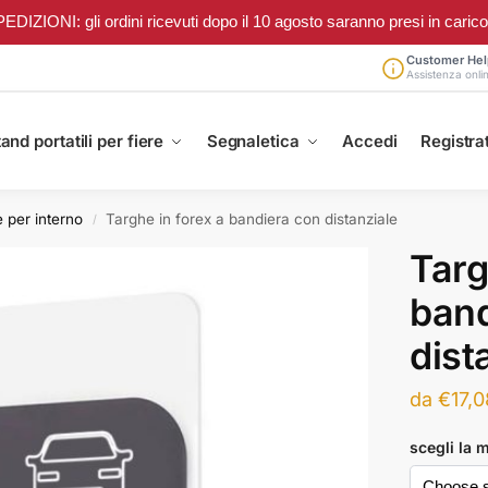
ONI: gli ordini ricevuti dopo il 10 agosto saranno presi in carico a 
Customer Hel
Assistenza onli
and portatili per fiere
Segnaletica
Accedi
Registrat
 per interno
Targhe in forex a bandiera con distanziale
/
Targ
band
dist
da
€
17,0
scegli la 