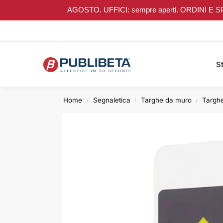
AGOSTO. UFFICI: sempre aperti. ORDINI E SPEDIZI
Search
St
Home
Segnaletica
Targhe da muro
Targhe
/
/
/