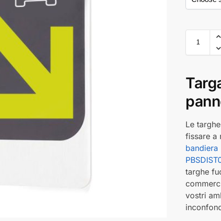
Targ
panne
Le targhe
fissare a
bandiera 
PBSDIST
targhe fuo
commercia
vostri am
inconfond