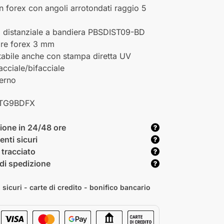
in forex con angoli arrotondati raggio 5
o distanziale a bandiera PBSDIST09-BD
re forex 3 mm
tabile anche con stampa diretta UV
cciale/bifacciale
terno
TG9BDFX
ione in 24/48 ore
nti sicuri
 tracciato
di spedizione
sicuri - carte di credito - bonifico bancario