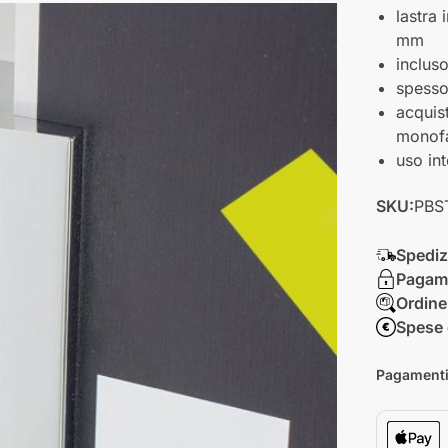
lastra 
mm
inclus
spesso
acquis
monofa
uso in
SKU:
PBS
Spediz
Pagame
Ordine
Spese 
Pagamenti 