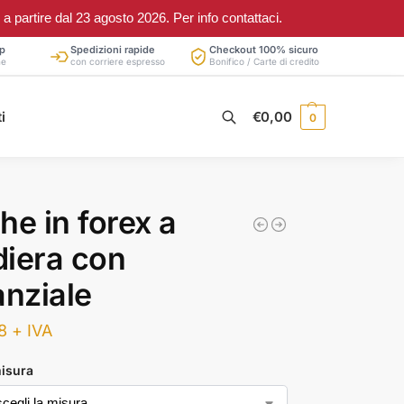
partire dal 23 agosto 2026. Per info contattaci.
p
Spedizioni rapide
Checkout 100% sicuro
ne
con corriere espresso
Bonifico / Carte di credito
Cerca
i
€
0,00
0
he in forex a
iera con
anziale
8
+ IVA
misura