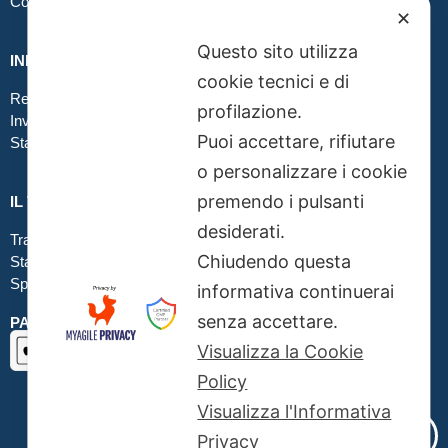
Contatti
✕
Questo sito utilizza
INFO GRAFICA
cookie tecnici e di
Realizzare file corretti
profilazione.
Inviare file grafici
Puoi accettare, rifiutare
Stampa in tessuto
o personalizzare i cookie
premendo i pulsanti
IL TUO ORDINE
desiderati.
Traccia la tua spedizione
Chiudendo questa
Stato del tuo ordine
Spedizioni
informativa continuerai
senza accettare.
PAGAMENTI SICURI SSL
Visualizza la Cookie
Policy
Visualizza l'Informativa
Privacy