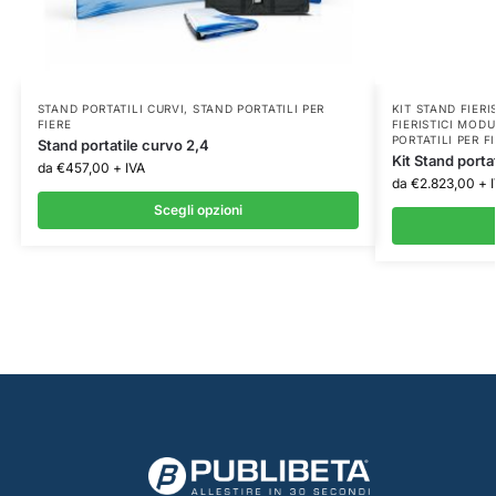
STAND PORTATILI CURVI
,
STAND PORTATILI PER
KIT STAND FIERI
FIERE
FIERISTICI MOD
PORTATILI PER F
Stand portatile curvo 2,4
Kit Stand porta
da
€
457,00
+ IVA
da
€
2.823,00
+ 
Scegli opzioni