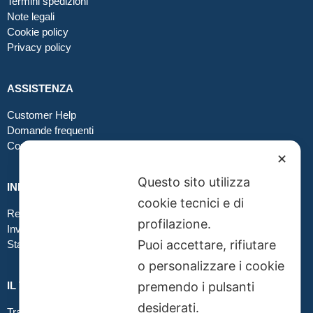
Termini spedizioni
Note legali
Cookie policy
Privacy policy
ASSISTENZA
Customer Help
Domande frequenti
Contatti
✕
Questo sito utilizza
INFO GRAFICA
cookie tecnici e di
Realizzare file corretti
profilazione.
Inviare file grafici
Puoi accettare, rifiutare
Stampa in tessuto
o personalizzare i cookie
IL TUO ORDINE
premendo i pulsanti
desiderati.
Traccia la tua spedizione