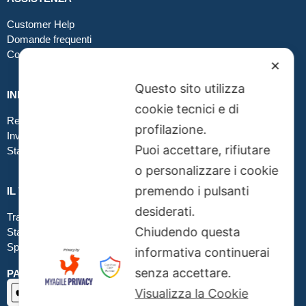
Customer Help
Domande frequenti
Contatti
✕
Questo sito utilizza
INFO GRAFICA
cookie tecnici e di
Realizzare file corretti
profilazione.
Inviare file grafici
Puoi accettare, rifiutare
Stampa in tessuto
o personalizzare i cookie
premendo i pulsanti
IL TUO ORDINE
desiderati.
Traccia la tua spedizione
Chiudendo questa
Stato del tuo ordine
Spedizioni
informativa continuerai
senza accettare.
PAGAMENTI SICURI SSL
Visualizza la Cookie