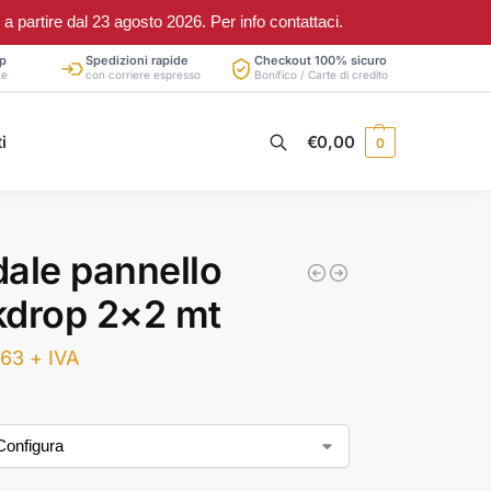
partire dal 23 agosto 2026. Per info contattaci.
p
Spedizioni rapide
Checkout 100% sicuro
ne
con corriere espresso
Bonifico / Carte di credito
Cerca
i
€
0,00
0
ale pannello
kdrop 2×2 mt
,63
+ IVA