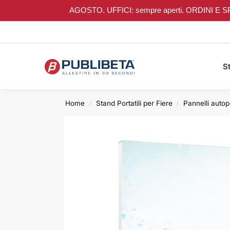
AGOSTO. UFFICI: sempre aperti. ORDINI E SPEDIZI
Search
St
Home
Stand Portatili per Fiere
Pannelli autop
/
/