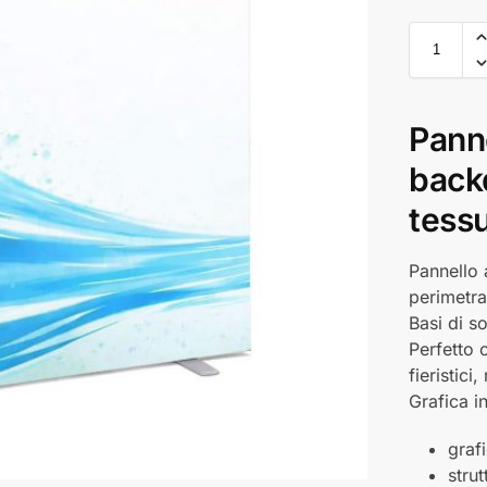
Panne
back
tess
Pannello 
perimetra
Basi di s
Perfetto 
fieristic
Grafica i
graf
strut