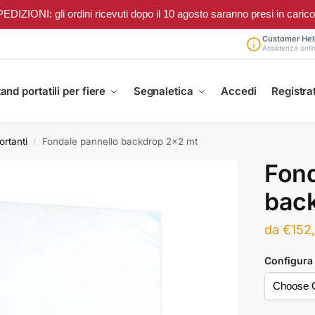
ONI: gli ordini ricevuti dopo il 10 agosto saranno presi in carico a 
Customer Hel
Assistenza onli
and portatili per fiere
Segnaletica
Accedi
Registrat
ortanti
Fondale pannello backdrop 2×2 mt
/
Fond
bac
da
€
152
Configura