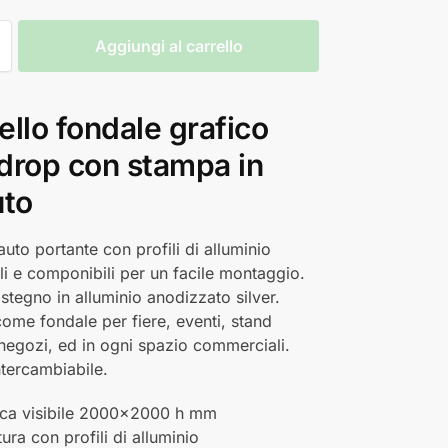
Aggiungi al carrello
llo fondale grafico
drop con stampa in
uto
auto portante con profili di alluminio
li e componibili per un facile montaggio.
ostegno in alluminio anodizzato silver.
come fondale per fiere, eventi, stand
i, negozi, ed in ogni spazio commerciali.
ntercambiabile.
ica visibile 2000×2000 h mm
tura con profili di alluminio