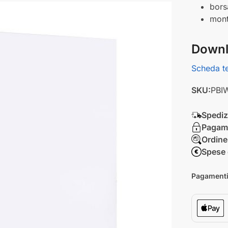
bors
mont
Downl
Scheda t
SKU:
PBI
Spedizi
Pagame
Ordine
Spese 
Pagamenti 