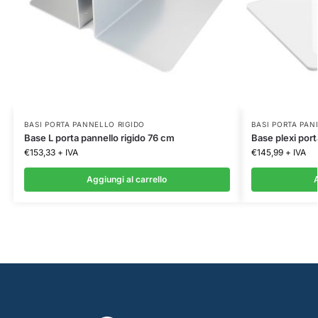
BASI PORTA PANNELLO RIGIDO
BASI PORTA PAN
Base L porta pannello rigido 76 cm
Base plexi port
€
153,33
+ IVA
€
145,99
+ IVA
Aggiungi al carrello
A