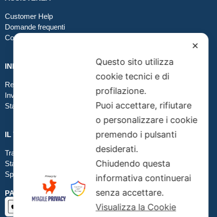
Customer Help
Domande frequenti
Contatti
✕
Questo sito utilizza
INFO GRAFICA
cookie tecnici e di
Realizzare file corretti
profilazione.
Inviare file grafici
Puoi accettare, rifiutare
Stampa in tessuto
o personalizzare i cookie
premendo i pulsanti
IL TUO ORDINE
desiderati.
Traccia la tua spedizione
Chiudendo questa
Stato del tuo ordine
Spedizioni
informativa continuerai
senza accettare.
PAGAMENTI SICURI SSL
Visualizza la Cookie