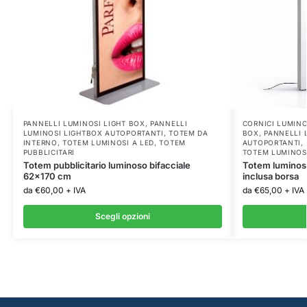
PANNELLI LUMINOSI LIGHT BOX
,
PANNELLI
CORNICI LUMIN
LUMINOSI LIGHTBOX AUTOPORTANTI
,
TOTEM DA
BOX
,
PANNELLI 
INTERNO
,
TOTEM LUMINOSI A LED
,
TOTEM
AUTOPORTANTI
,
PUBBLICITARI
TOTEM LUMINOSI
Totem pubblicitario luminoso bifacciale
Totem luminoso
62×170 cm
inclusa borsa
da
€
60,00
+ IVA
da
€
65,00
+ IVA
Scegli opzioni