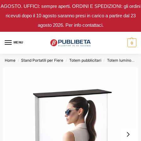
AGOSTO. UFFICI: sempre aperti. ORDINI E SPEDIZIONI: gli ordini
ricevuti dopo il 10 agosto saranno presi in carico a partire dal 23
agosto 2026. Per info contattaci.
MENU
0
Home
Stand Portatili per Fiere
Totem pubblicitari
Totem luminosi a led
/
/
/