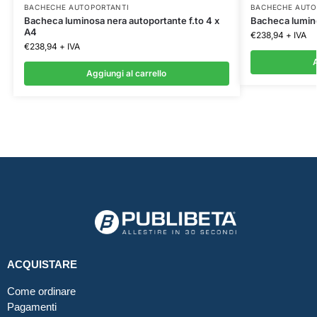
BACHECHE AUTOPORTANTI
BACHECHE AUTO
Bacheca luminosa nera autoportante f.to 4 x
Bacheca lumino
A4
€
238,94
+ IVA
€
238,94
+ IVA
A
Aggiungi al carrello
ACQUISTARE
Come ordinare
Pagamenti