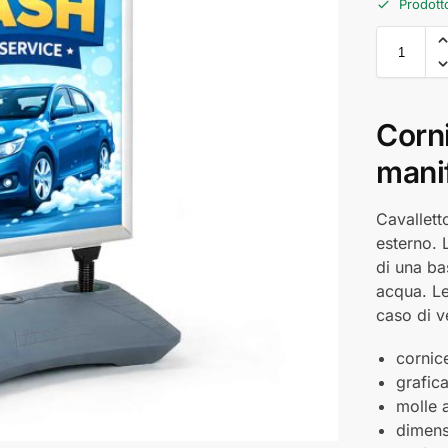
Prodott
Corni
mani
Cavallett
esterno. 
di una ba
acqua. Le
caso di v
cornice
grafic
molle 
dimens