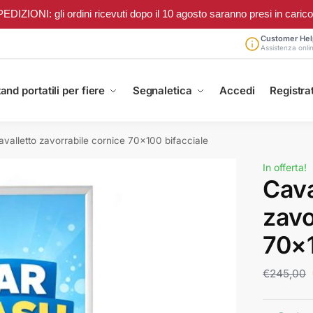
ONI: gli ordini ricevuti dopo il 10 agosto saranno presi in carico a 
Customer Hel
Assistenza onli
and portatili per fiere
Segnaletica
Accedi
Registrat
avalletto zavorrabile cornice 70×100 bifacciale
In offerta!
Cava
zavo
70×1
€
245,00