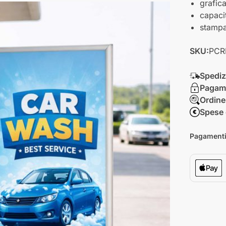
grafic
capacit
stampa
SKU:
PCR
Spediz
Pagame
Ordine
Spese 
Pagamenti 