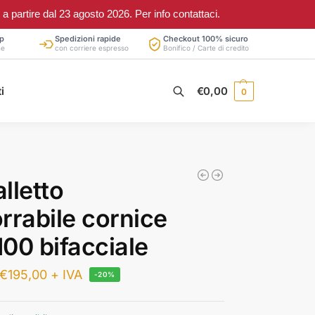
partire dal 23 agosto 2026. Per info contattaci.
p
Spedizioni rapide
Checkout 100% sicuro
ne
con corriere espresso
Bonifico / Carte di credito
Cerca
i
€
0,00
0
lletto
rrabile cornice
00 bifacciale
€
195,00
+ IVA
-20%