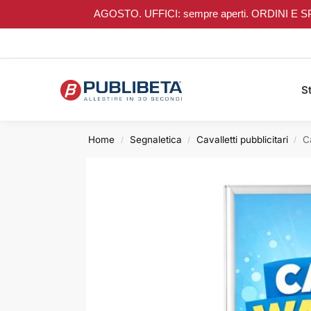
AGOSTO. UFFICI: sempre aperti. ORDINI E SPEDIZI
Search
St
Home
Segnaletica
Cavalletti pubblicitari
C
/
/
/