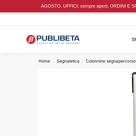
AGOSTO. UFFICI: sempre aperti. ORDINI E SPEDIZI
Search
St
Home
Segnaletica
Colonnine segnapercorso
/
/