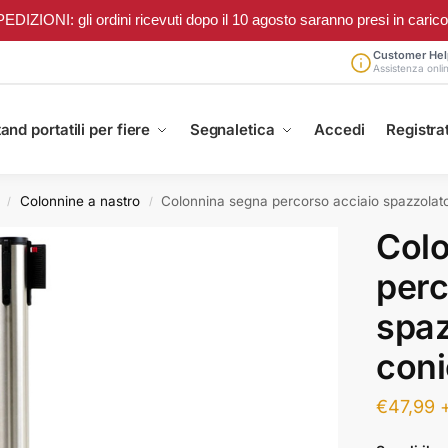
ONI: gli ordini ricevuti dopo il 10 agosto saranno presi in carico a 
Customer Hel
Assistenza onli
and portatili per fiere
Segnaletica
Accedi
Registrat
Colonnine a nastro
Colonnina segna percorso acciaio spazzolat
/
/
Col
perc
spaz
con
€
47,99