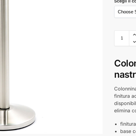
Scegli il c
Colo
nastr
Colonnin
finitura 
disponibil
elimina c
finitur
base 