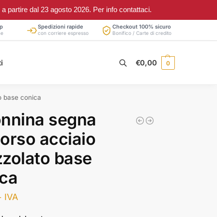
partire dal 23 agosto 2026. Per info contattaci.
p
Spedizioni rapide
Checkout 100% sicuro
ne
con corriere espresso
Bonifico / Carte di credito
Cerca
i
€
0,00
0
o base conica
onnina segna
orso acciaio
zolato base
ica
+ IVA