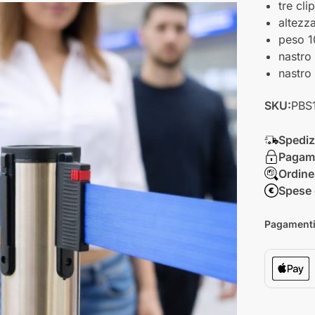
tre cl
altezz
peso 1
nastro 
nastro 
SKU:
PBS
Spediz
Pagame
Ordine
Spese 
Pagamenti 