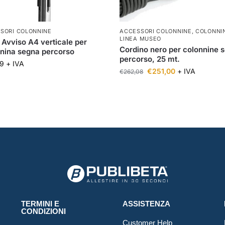
SORI COLONNINE
ACCESSORI COLONNINE
,
COLONNI
LINEA MUSEO
 Avviso A4 verticale per
Cordino nero per colonnine 
nina segna percorso
percorso, 25 mt.
9
+ IVA
€
251,00
+ IVA
€
262,08
TERMINI E
ASSISTENZA
CONDIZIONI
Customer Help