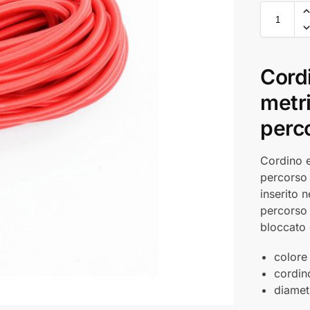
Cordi
metr
perc
Cordino e
percorso 
inserito 
percorso 
bloccato 
colore
cordin
diame