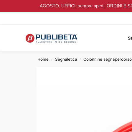
AGOSTO. UFFICI: sempre aperti. ORDINI E SPEDIZI
Search
St
Home
Segnaletica
Colonnine segnapercorso
/
/