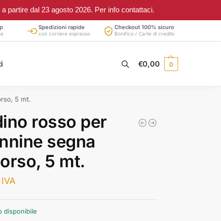
partire dal 23 agosto 2026. Per info contattaci.
p
Spedizioni rapide
Checkout 100% sicuro
ne
con corriere espresso
Bonifico / Carte di credito
Cerca
i
€
0,00
0
rso, 5 mt.
ino rosso per
nnine segna
orso, 5 mt.
 IVA
o disponibile