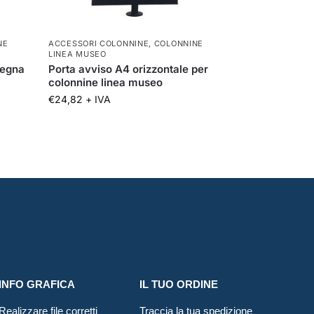
NE
ACCESSORI COLONNINE
,
COLONNINE
LINEA MUSEO
segna
Porta avviso A4 orizzontale per
colonnine linea museo
€
24,82
+ IVA
INFO GRAFICA
IL TUO ORDINE
Realizzare file corretti
Traccia la tua spedizione