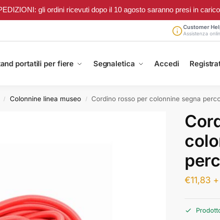
ONI: gli ordini ricevuti dopo il 10 agosto saranno presi in carico a 
Customer Hel
Assistenza onli
and portatili per fiere
Segnaletica
Accedi
Registrat
Colonnine linea museo
Cordino rosso per colonnine segna perco
/
/
Cord
colo
perc
€
11,83
+
Prodott