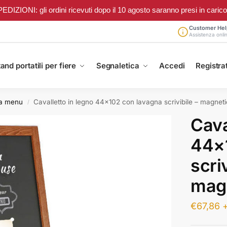
ONI: gli ordini ricevuti dopo il 10 agosto saranno presi in carico a 
Customer Hel
Assistenza onli
and portatili per fiere
Segnaletica
Accedi
Registrat
ta menu
Cavalletto in legno 44×102 con lavagna scrivibile – magnet
/
Cava
44×
scriv
mag
€
67,86