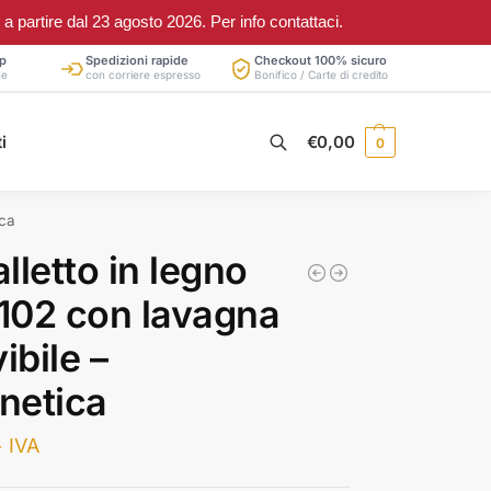
partire dal 23 agosto 2026. Per info contattaci.
p
Spedizioni rapide
Checkout 100% sicuro
ne
con corriere espresso
Bonifico / Carte di credito
Cerca
i
€
0,00
0
ica
lletto in legno
102 con lavagna
ibile –
netica
+ IVA