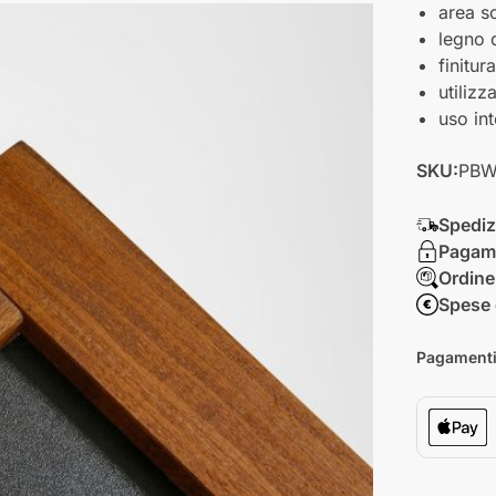
area s
legno d
finitur
utilizz
uso in
SKU:
PBW
Spediz
Pagame
Ordine
Spese 
Pagamenti 