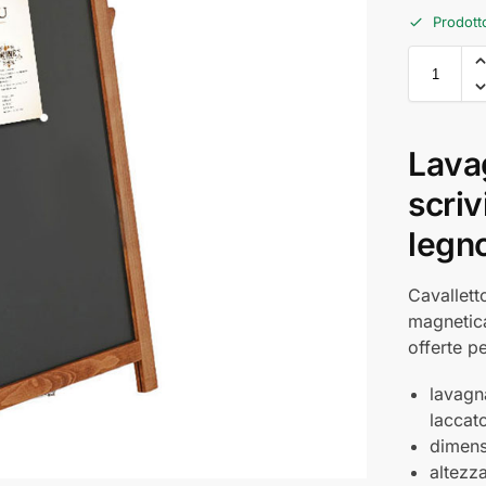
Prodott
Lava
scriv
legn
Cavallett
magnetica
offerte pe
lavagna
laccat
dimens
altezz