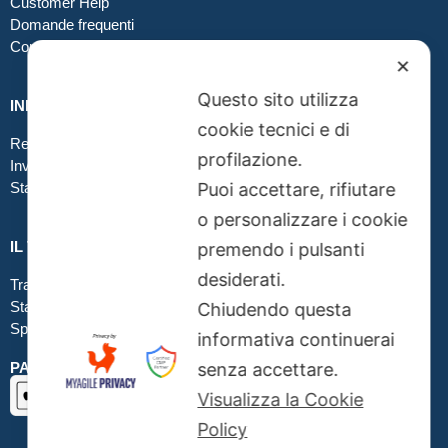
Customer Help
Domande frequenti
Contatti
✕
Questo sito utilizza
INFO GRAFICA
cookie tecnici e di
Realizzare file corretti
profilazione.
Inviare file grafici
Puoi accettare, rifiutare
Stampa in tessuto
o personalizzare i cookie
IL TUO ORDINE
premendo i pulsanti
desiderati.
Traccia la tua spedizione
Stato del tuo ordine
Chiudendo questa
Spedizioni
informativa continuerai
senza accettare.
PAGAMENTI SICURI SSL
Visualizza la Cookie
Policy