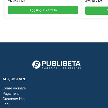
€
53,23
+ IVA
€
73,96
+ IVA
Aggiungi al carrello
A
ACQUISTARE
Come ordinare
Pagamenti
Customer Help
Faq