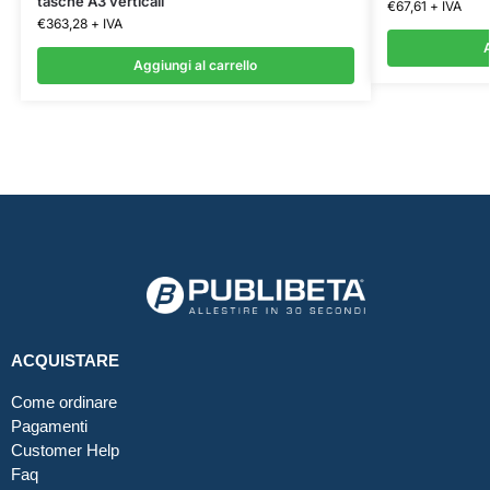
tasche A3 verticali
€
67,61
+ IVA
€
363,28
+ IVA
A
Aggiungi al carrello
ACQUISTARE
Come ordinare
Pagamenti
Customer Help
Faq