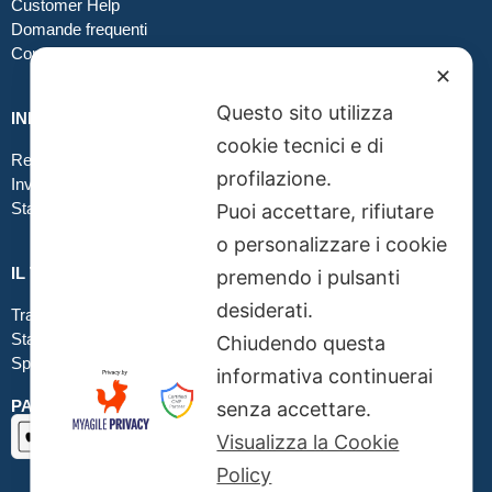
Customer Help
Domande frequenti
Contatti
✕
Questo sito utilizza
INFO GRAFICA
cookie tecnici e di
Realizzare file corretti
profilazione.
Inviare file grafici
Stampa in tessuto
Puoi accettare, rifiutare
o personalizzare i cookie
IL TUO ORDINE
premendo i pulsanti
desiderati.
Traccia la tua spedizione
Stato del tuo ordine
Chiudendo questa
Spedizioni
informativa continuerai
PAGAMENTI SICURI SSL
senza accettare.
Visualizza la Cookie
Policy