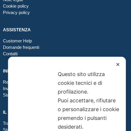
Cookie policy
Privacy policy
ASSISTENZA
Customer Help
Domande frequenti
Contatti
✕
INFO GRAFICA
Questo sito utilizza
Realizzare file corretti
cookie tecnici e di
Inviare file grafici
profilazione.
Stampa in tessuto
Puoi accettare, rifiutare
o personalizzare i cookie
IL TUO ORDINE
premendo i pulsanti
Traccia la tua spedizione
desiderati.
Stato del tuo ordine