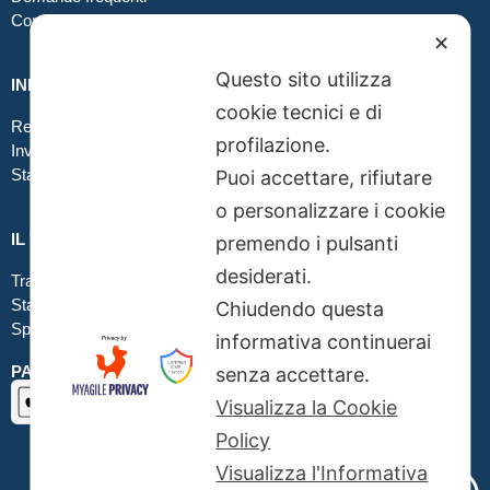
Contatti
✕
Questo sito utilizza
INFO GRAFICA
cookie tecnici e di
Realizzare file corretti
profilazione.
Inviare file grafici
Stampa in tessuto
Puoi accettare, rifiutare
o personalizzare i cookie
IL TUO ORDINE
premendo i pulsanti
desiderati.
Traccia la tua spedizione
Stato del tuo ordine
Chiudendo questa
Spedizioni
informativa continuerai
PAGAMENTI SICURI SSL
senza accettare.
Visualizza la Cookie
Policy
Visualizza l'Informativa