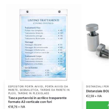
ESPOSITORI PORTA AVVISI
,
PORTA AVVISI DA
DISTANZIALI PE
PARETE
,
SEGNALETICA
,
TARGHE DA PARETE IN
Distanziale BO
PLEXI
,
TARGHE IN PLEXIGLASS
€
2,59
+ IVA
Tasca portavvisi in acrilico trasparente
formato A3 verticale con fori
A
€
18,76
+ IVA