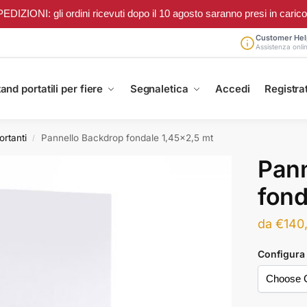
ONI: gli ordini ricevuti dopo il 10 agosto saranno presi in carico a 
Customer Hel
Assistenza onli
and portatili per fiere
Segnaletica
Accedi
Registrat
ortanti
Pannello Backdrop fondale 1,45×2,5 mt
/
Pann
fond
da
€
140
Configura