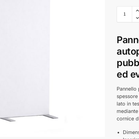
Panne
autop
pubbl
ed e
Pannello 
spessore
lato in t
mediante 
cornice d
Dimen