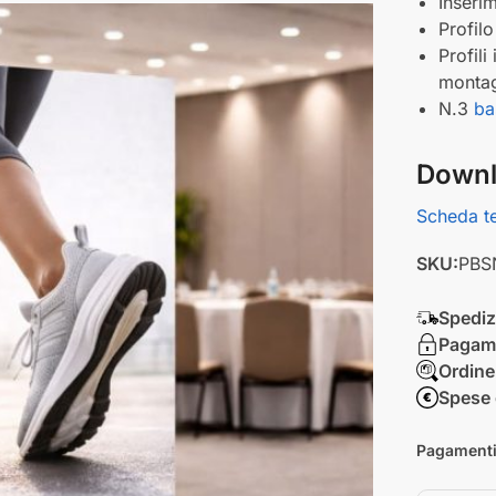
Inseri
Profil
Profili
monta
N.3
ba
Downl
Scheda t
SKU:
PBS
Spedizi
Pagame
Ordine
Spese 
Pagamenti 