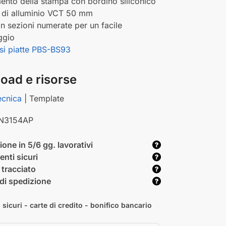
mento della stampa con bordino siliconico
o di alluminio VCT 50 mm
 in sezioni numerate per un facile
ggio
si piatte PBS-BS93
oad e risorse
ecnica
| Template
N3154AP
one in 5/6 gg. lavorativi
nti sicuri
 tracciato
di spedizione
sicuri - carte di credito - bonifico bancario