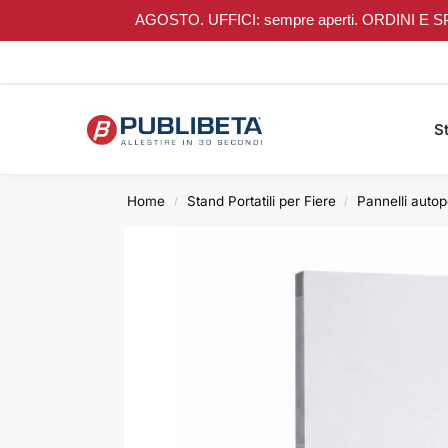
AGOSTO. UFFICI: sempre aperti. ORDINI E SPEDIZI
Search
St
Home
Stand Portatili per Fiere
Pannelli autop
/
/