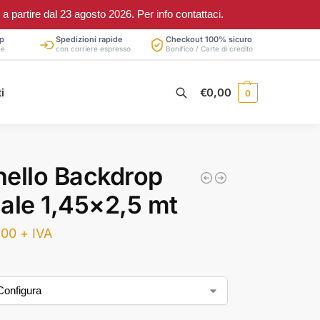
partire dal 23 agosto 2026. Per info contattaci.
p
Spedizioni rapide
Checkout 100% sicuro
ne
con corriere espresso
Bonifico / Carte di credito
Cerca
i
€
0,00
0
ello Backdrop
ale 1,45×2,5 mt
,00
+ IVA