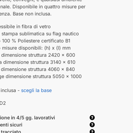
ale. Disponibile in quattro misure per
enza. Base non inclusa.
essibile in fibra di vetro
a stampa sublimatica su flag nautico
 100 % Poliestere certificato B1
 misure disponibili: (h) x (l) mm
l dimensione struttura 2420 x 600
a dimensione struttura 3140 x 610
e dimensione struttura 4060 x 840
rge dimensione struttura 5050 x 1000
inclusa -
scegli la base
D2
one in 4/5 gg. lavorativi
nti sicuri
 tracciato