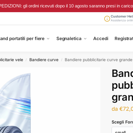
ONI: gli ordini ricevuti dopo il 10 agosto saranno presi in carico a 
Customer Hel
Assistenza onli
and portatili per fiere
Segnaletica
Accedi
Registrat
icitarie vele
Bandiere curve
Bandiere pubblicitarie curve grande
/
/
Band
pubb
gran
da
€
72,
Scegli Fo