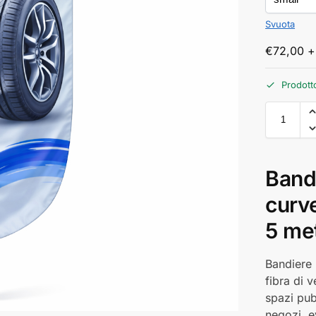
Svuota
€
72,00
+
Prodott
Bandi
curv
5 met
Bandiere p
fibra di v
spazi pubb
negozi, e