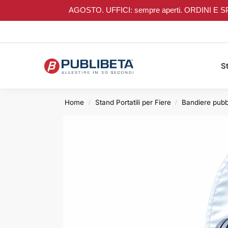
AGOSTO. UFFICI: sempre aperti. ORDINI E SPEDIZI
Search
St
Home
Stand Portatili per Fiere
Bandiere pubbl
/
/