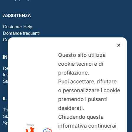
ASSISTENZA
Customer Help
Domande frequenti
Contatti
✕
Questo sito utilizza
INFO GRAFICA
cookie tecnici e di
Realizzare file corretti
profilazione.
Inviare file grafici
Puoi accettare, rifiutare
Stampa in tessuto
o personalizzare i cookie
IL TUO ORDINE
premendo i pulsanti
desiderati.
Traccia la tua spedizione
Stato del tuo ordine
Chiudendo questa
Spedizioni
informativa continuerai