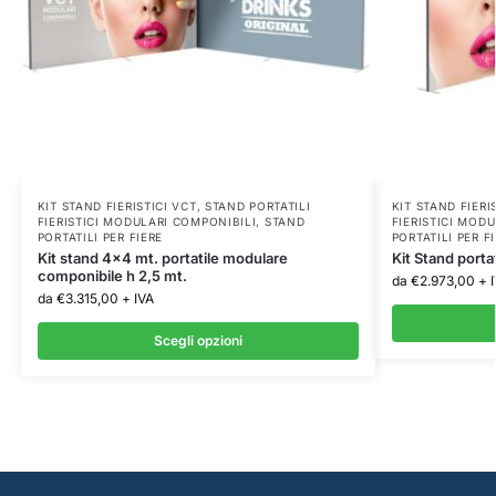
KIT STAND FIERISTICI VCT
,
STAND PORTATILI
KIT STAND FIERI
FIERISTICI MODULARI COMPONIBILI
,
STAND
FIERISTICI MOD
PORTATILI PER FIERE
PORTATILI PER F
Kit stand 4×4 mt. portatile modulare
Kit Stand porta
componibile h 2,5 mt.
da
€
2.973,00
+ 
da
€
3.315,00
+ IVA
Scegli opzioni