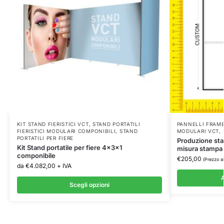
KIT STAND FIERISTICI VCT
,
STAND PORTATILI
PANNELLI FRAME
FIERISTICI MODULARI COMPONIBILI
,
STAND
MODULARI VCT
,
PORTATILI PER FIERE
Produzione stan
Kit Stand portatile per fiere 4x3x1
misura stampa
componibile
€
205,00
(Prezzo a
da
€
4.082,00
+ IVA
A
Scegli opzioni