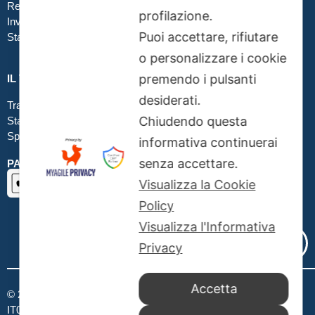
Realizzare file corretti
profilazione.
Inviare file grafici
Puoi accettare, rifiutare
Stampa in tessuto
o personalizzare i cookie
premendo i pulsanti
IL TUO ORDINE
desiderati.
Traccia la tua spedizione
Chiudendo questa
Stato del tuo ordine
Spedizioni
informativa continuerai
senza accettare.
PAGAMENTI SICURI SSL
Visualizza la Cookie
Policy
Visualizza l'Informativa
Privacy
Accetta
© 2026 Publibeta srl – All rights reserved – P.IVA e CF
IT08003541003 – Rea Roma CCIAA 1067520 –
Publibeta.it