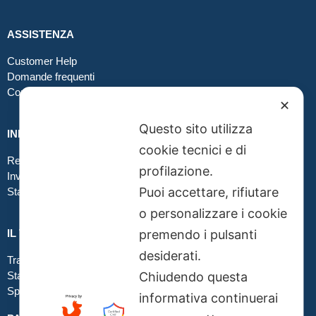
ASSISTENZA
Customer Help
Domande frequenti
Contatti
✕
Questo sito utilizza
INFO GRAFICA
cookie tecnici e di
Realizzare file corretti
profilazione.
Inviare file grafici
Puoi accettare, rifiutare
Stampa in tessuto
o personalizzare i cookie
IL TUO ORDINE
premendo i pulsanti
desiderati.
Traccia la tua spedizione
Stato del tuo ordine
Chiudendo questa
Spedizioni
informativa continuerai