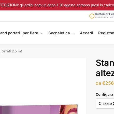
ONI: gli ordini ricevuti dopo il 10 agosto saranno presi in carico a 
Customer Hel
Assistenza onli
and portatili per fiere
Segnaletica
Accedi
Registrat
 pareti 2,5 mt
Stan
alte
da
€
256
Configura