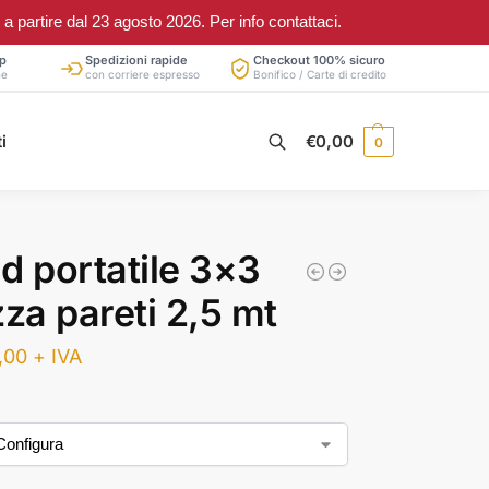
partire dal 23 agosto 2026. Per info contattaci.
p
Spedizioni rapide
Checkout 100% sicuro
ne
con corriere espresso
Bonifico / Carte di credito
Cerca
i
€
0,00
0
d portatile 3×3
zza pareti 2,5 mt
,00
+ IVA