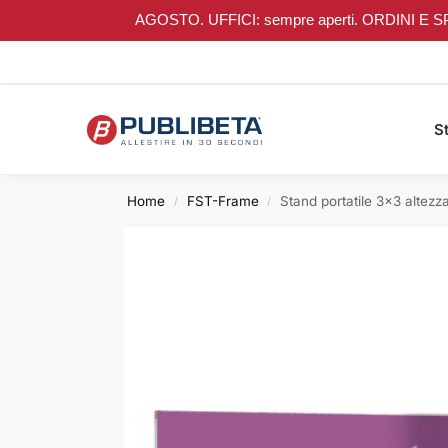
AGOSTO. UFFICI: sempre aperti. ORDINI E SPEDIZI
Search
St
Home
FST-Frame
Stand portatile 3×3 altezza
/
/