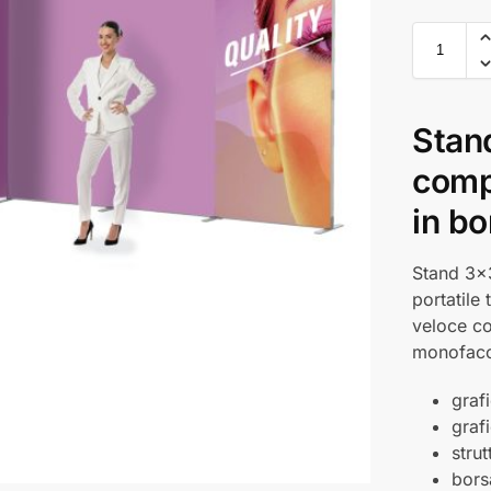
Stan
compo
in bo
Stand 3x3
portatile 
veloce co
monofacci
graf
graf
strut
bors