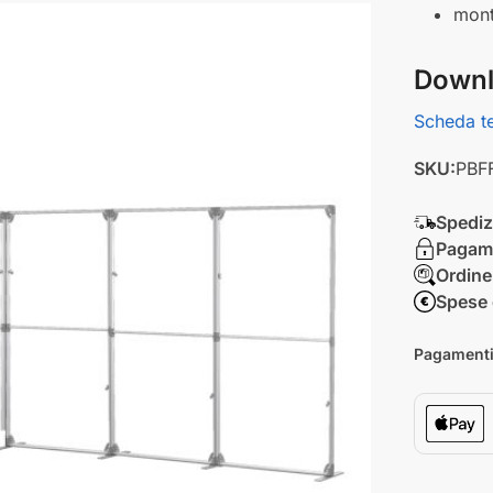
mont
Downl
Scheda t
SKU:
PBF
Spedizi
Pagame
Ordine
Spese 
Pagamenti 