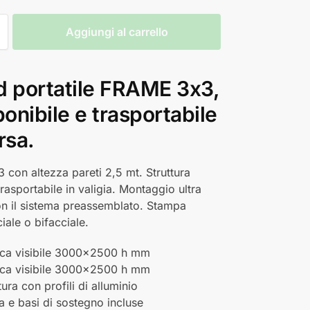
Aggiungi al carrello
d portatile FRAME 3x3,
nibile e trasportabile
rsa.
 con altezza pareti 2,5 mt. Struttura
trasportabile in valigia. Montaggio ultra
n il sistema preassemblato. Stampa
ale o bifacciale.
ica visibile 3000×2500 h mm
ica visibile 3000×2500 h mm
tura con profili di alluminio
a e basi di sostegno incluse